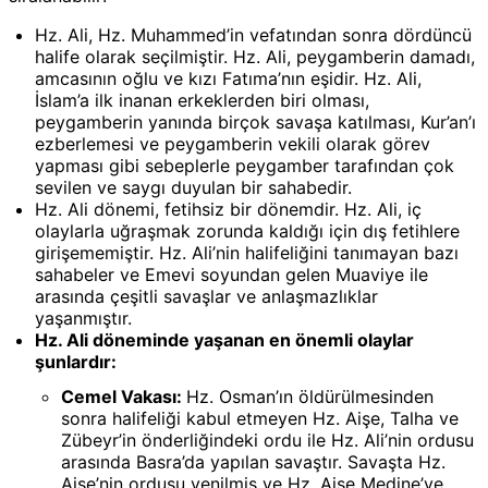
Hz. Ali, Hz. Muhammed’in vefatından sonra dördüncü
halife olarak seçilmiştir. Hz. Ali, peygamberin damadı,
amcasının oğlu ve kızı Fatıma’nın eşidir. Hz. Ali,
İslam’a ilk inanan erkeklerden biri olması,
peygamberin yanında birçok savaşa katılması, Kur’an’ı
ezberlemesi ve peygamberin vekili olarak görev
yapması gibi sebeplerle peygamber tarafından çok
sevilen ve saygı duyulan bir sahabedir.
Hz. Ali dönemi, fetihsiz bir dönemdir. Hz. Ali, iç
olaylarla uğraşmak zorunda kaldığı için dış fetihlere
girişememiştir. Hz. Ali’nin halifeliğini tanımayan bazı
sahabeler ve Emevi soyundan gelen Muaviye ile
arasında çeşitli savaşlar ve anlaşmazlıklar
yaşanmıştır.
Hz. Ali döneminde yaşanan en önemli olaylar
şunlardır:
Cemel Vakası:
Hz. Osman’ın öldürülmesinden
sonra halifeliği kabul etmeyen Hz. Aişe, Talha ve
Zübeyr’in önderliğindeki ordu ile Hz. Ali’nin ordusu
arasında Basra’da yapılan savaştır. Savaşta Hz.
Aişe’nin ordusu yenilmiş ve Hz. Aişe Medine’ye