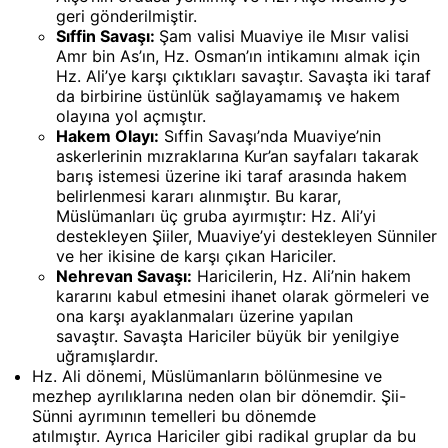
geri gönderilmiştir.
Sıffin Savaşı:
Şam valisi Muaviye ile Mısır valisi
Amr bin As’ın, Hz. Osman’ın intikamını almak için
Hz. Ali’ye karşı çıktıkları savaştır. Savaşta iki taraf
da birbirine üstünlük sağlayamamış ve hakem
olayına yol açmıştır.
Hakem Olayı:
Sıffin Savaşı’nda Muaviye’nin
askerlerinin mızraklarına Kur’an sayfaları takarak
barış istemesi üzerine iki taraf arasında hakem
belirlenmesi kararı alınmıştır. Bu karar,
Müslümanları üç gruba ayırmıştır: Hz. Ali’yi
destekleyen Şiiler, Muaviye’yi destekleyen Sünniler
ve her ikisine de karşı çıkan Hariciler.
Nehrevan Savaşı:
Haricilerin, Hz. Ali’nin hakem
kararını kabul etmesini ihanet olarak görmeleri ve
ona karşı ayaklanmaları üzerine yapılan
savaştır. Savaşta Hariciler büyük bir yenilgiye
uğramışlardır.
Hz. Ali dönemi, Müslümanların bölünmesine ve
mezhep ayrılıklarına neden olan bir dönemdir. Şii-
Sünni ayrımının temelleri bu dönemde
atılmıştır. Ayrıca Hariciler gibi radikal gruplar da bu