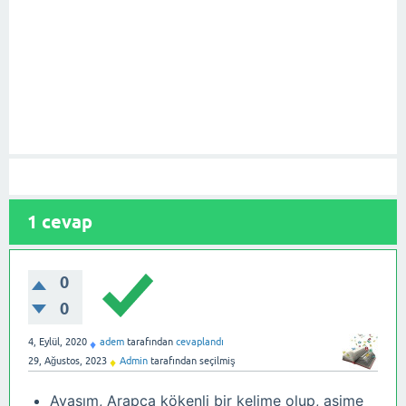
1
cevap
0
0
4, Eylül, 2020
adem
tarafından
cevaplandı
♦
29, Ağustos, 2023
Admin
tarafından
seçilmiş
♦
Avasım, Arapça kökenli bir kelime olup, aşime