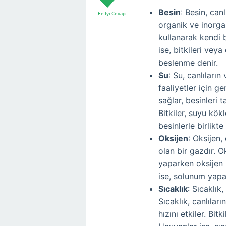
Besin
: Besin, can
En İyi Cevap
organik ve inorgan
kullanarak kendi b
ise, bitkileri vey
beslenme denir.
Su
: Su, canlıları
faaliyetler için ge
sağlar, besinleri t
Bitkiler, suyu kök
besinlerle birlikte 
Oksijen
: Oksijen,
olan bir gazdır. O
yaparken oksijen 
ise, solunum yapar
Sıcaklık
: Sıcaklık,
Sıcaklık, canlılar
hızını etkiler. Bitk