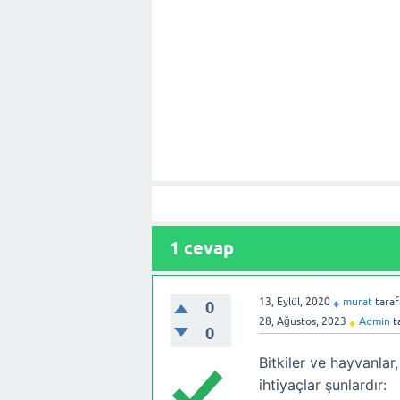
1
cevap
13, Eylül, 2020
murat
tara
♦
0
28, Ağustos, 2023
Admin
t
♦
0
Bitkiler ve hayvanlar,
ihtiyaçlar şunlardır: