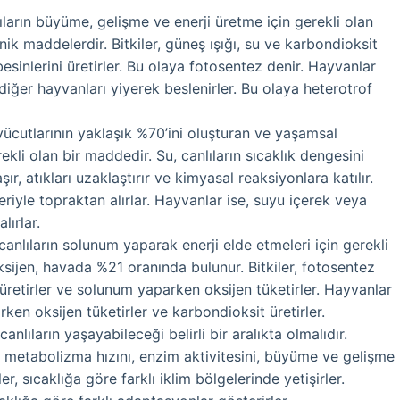
lıların büyüme, gelişme ve enerji üretme için gerekli olan
ik maddelerdir. Bitkiler, güneş ışığı, su ve karbondioksit
esinlerini üretirler. Bu olaya fotosentez denir. Hayvanlar
a diğer hayvanları yiyerek beslenirler. Bu olaya heterotrof
n vücutlarının yaklaşık %70’ini oluşturan ve yaşamsal
rekli olan bir maddedir. Su, canlıların sıcaklık dengesini
aşır, atıkları uzaklaştırır ve kimyasal reaksiyonlara katılır.
leriyle topraktan alırlar. Hayvanlar ise, suyu içerek veya
alırlar.
 canlıların solunum yaparak enerji elde etmeleri için gerekli
ksijen, havada %21 oranında bulunur. Bitkiler, fotosentez
üretirler ve solunum yaparken oksijen tüketirler. Hayvanlar
ken oksijen tüketirler ve karbondioksit üretirler.
 canlıların yaşayabileceği belirli bir aralıkta olmalıdır.
ın metabolizma hızını, enzim aktivitesini, büyüme ve gelişme
iler, sıcaklığa göre farklı iklim bölgelerinde yetişirler.