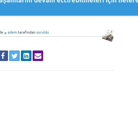
aşamlarını devam ettirebilmeleri için neler
de
adem
tarafından
soruldu
♦