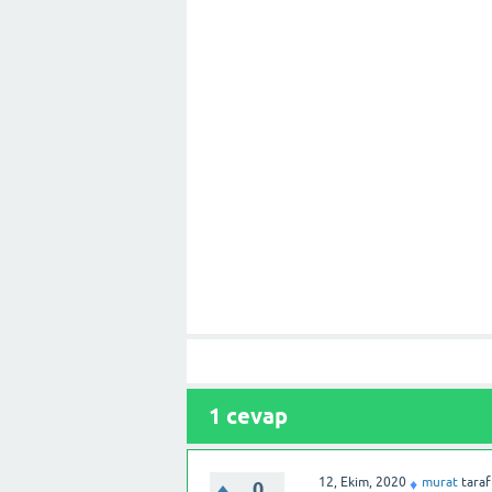
1
cevap
12, Ekim, 2020
murat
tara
♦
0