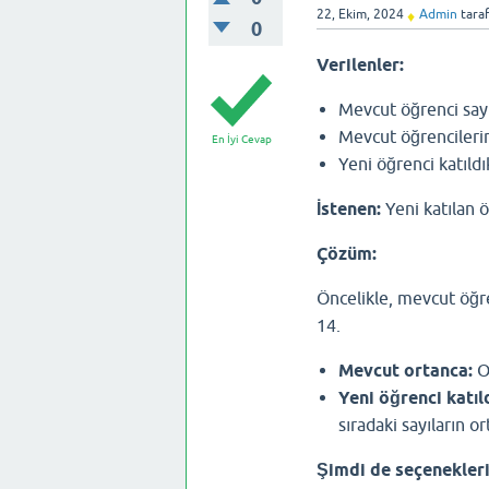
22, Ekim, 2024
Admin
tara
♦
0
Verilenler:
Mevcut öğrenci sayı
Mevcut öğrencilerin 
En İyi Cevap
Yeni öğrenci katıldı
İstenen:
Yeni katılan ö
Çözüm:
Öncelikle, mevcut öğre
14.
Mevcut ortanca:
Or
Yeni öğrenci katıl
sıradaki sayıların or
Şimdi de seçenekleri