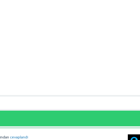
fından
cevaplandı