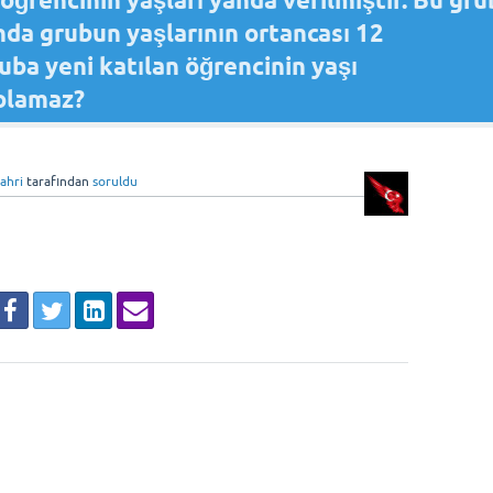
p öğrencinin yaşları yanda verilmiştir. Bu gr
ında grubun yaşlarının ortancası 12
uba yeni katılan öğrencinin yaşı
 olamaz?
fahri
tarafından
soruldu