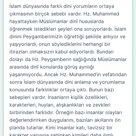
İslam dünyasında farklı dini yorumların ortaya
çıkmasının birçok sebebi vardır. Hz. Muhammed
hayattayken Müslümanlar dinî hususlarda
öğrenmek istedikleri şeyleri ona soruyorlardı. İslam
dinini Peygamberimizin öğrettiği şekilde anlıyor ve
yaşıyorlardı, onun söylediklerini herhangi bir
itirazları olmaksızın kabul ediyorlardı. Bundan
dolayı da Hz. Peygamberin sağlığında Müslümanlar
arasında dinî konularda görüş ayrılığı
yaşanmıyordu. Ancak Hz. Muhammed’in vefatından
sonra İslam dünyasında dini anlama ve yorumlama
konusunda farklılıklar ortaya çıktı. Bunun bazı
sebepleri vardır. İnsanların kişilik özellikleri,
karakterleri, huyları, alışkanlıkları ve zevkleri
birbirinden farklıdır. Örneğin bazı insanlar olayları
değerlendirirken duygularını, bazıları akıllarını ön
planda tutarlar. Kimi insanlar katı, tavizsiz bir
karakter yapısına sahipken kimileri daha ılımlı,