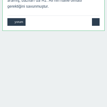
aramış, bazıları da Hz.
Ali’nin halife olması
.
gerektiğini savunmuştur