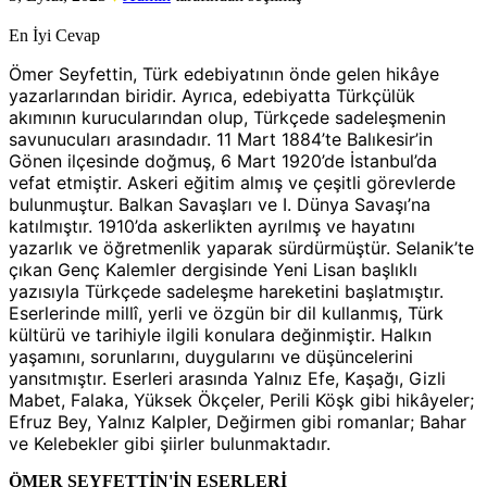
En İyi Cevap
Ömer Seyfettin, Türk edebiyatının önde gelen hikâye
yazarlarından biridir. Ayrıca, edebiyatta Türkçülük
akımının kurucularından olup, Türkçede sadeleşmenin
savunucuları arasındadır. 11 Mart 1884’te Balıkesir’in
Gönen ilçesinde doğmuş, 6 Mart 1920’de İstanbul’da
vefat etmiştir. Askeri eğitim almış ve çeşitli görevlerde
bulunmuştur. Balkan Savaşları ve I. Dünya Savaşı’na
katılmıştır. 1910’da askerlikten ayrılmış ve hayatını
yazarlık ve öğretmenlik yaparak sürdürmüştür. Selanik’te
çıkan Genç Kalemler dergisinde Yeni Lisan başlıklı
yazısıyla Türkçede sadeleşme hareketini başlatmıştır.
Eserlerinde millî, yerli ve özgün bir dil kullanmış, Türk
kültürü ve tarihiyle ilgili konulara değinmiştir. Halkın
yaşamını, sorunlarını, duygularını ve düşüncelerini
yansıtmıştır. Eserleri arasında Yalnız Efe, Kaşağı, Gizli
Mabet, Falaka, Yüksek Ökçeler, Perili Köşk gibi hikâyeler;
Efruz Bey, Yalnız Kalpler, Değirmen gibi romanlar; Bahar
ve Kelebekler gibi şiirler bulunmaktadır.
ÖMER SEYFETTİN'İN ESERLERİ