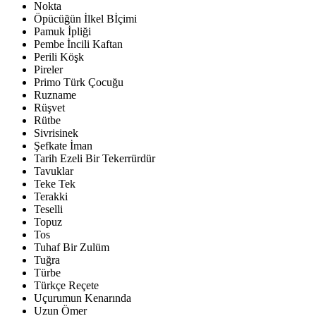
Nokta
Öpücüğün İlkel Bİçimi
Pamuk İpliği
Pembe İncili Kaftan
Perili Köşk
Pireler
Primo Türk Çocuğu
Ruzname
Rüşvet
Rütbe
Sivrisinek
Şefkate İman
Tarih Ezeli Bir Tekerrürdür
Tavuklar
Teke Tek
Terakki
Teselli
Topuz
Tos
Tuhaf Bir Zulüm
Tuğra
Türbe
Türkçe Reçete
Uçurumun Kenarında
Uzun Ömer