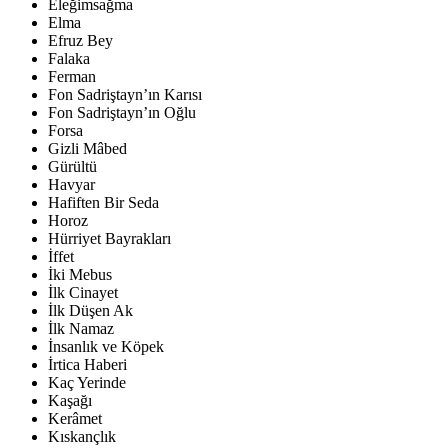
Eleğimsağma
Elma
Efruz Bey
Falaka
Ferman
Fon Sadriştayn’ın Karısı
Fon Sadriştayn’ın Oğlu
Forsa
Gizli Mâbed
Gürültü
Havyar
Hafiften Bir Seda
Horoz
Hürriyet Bayrakları
İffet
İki Mebus
İlk Cinayet
İlk Düşen Ak
İlk Namaz
İnsanlık ve Köpek
İrtica Haberi
Kaç Yerinde
Kaşağı
Kerâmet
Kıskançlık