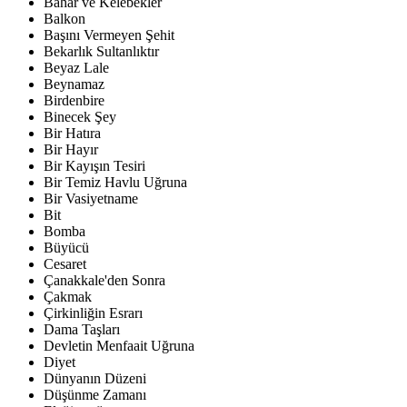
Bahar ve Kelebekler
Balkon
Başını Vermeyen Şehit
Bekarlık Sultanlıktır
Beyaz Lale
Beynamaz
Birdenbire
Binecek Şey
Bir Hatıra
Bir Hayır
Bir Kayışın Tesiri
Bir Temiz Havlu Uğruna
Bir Vasiyetname
Bit
Bomba
Büyücü
Cesaret
Çanakkale'den Sonra
Çakmak
Çirkinliğin Esrarı
Dama Taşları
Devletin Menfaait Uğruna
Diyet
Dünyanın Düzeni
Düşünme Zamanı