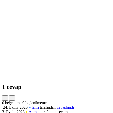
1
cevap
0
beğenilme
0
beğenilmeme
24, Ekim, 2020
fahri
tarafından
cevaplandı
♦
3, Eylül, 2023
Admin
tarafından
seçilmiş
♦