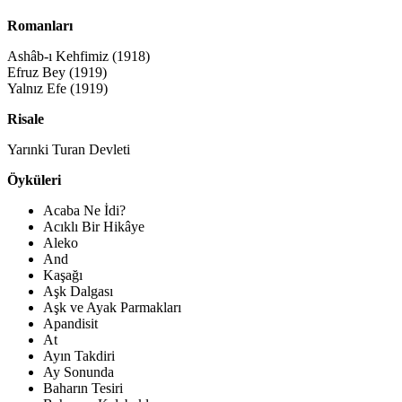
Romanları
Ashâb-ı Kehfimiz (1918)
Efruz Bey (1919)
Yalnız Efe (1919)
Risale
Yarınki Turan Devleti
Öyküleri
Acaba Ne İdi?
Acıklı Bir Hikâye
Aleko
And
Kaşağı
Aşk Dalgası
Aşk ve Ayak Parmakları
Apandisit
At
Ayın Takdiri
Ay Sonunda
Baharın Tesiri