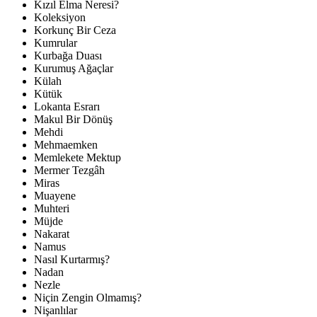
Kızıl Elma Neresi?
Koleksiyon
Korkunç Bir Ceza
Kumrular
Kurbağa Duası
Kurumuş Ağaçlar
Külah
Kütük
Lokanta Esrarı
Makul Bir Dönüş
Mehdi
Mehmaemken
Memlekete Mektup
Mermer Tezgâh
Miras
Muayene
Muhteri
Müjde
Nakarat
Namus
Nasıl Kurtarmış?
Nadan
Nezle
Niçin Zengin Olmamış?
Nişanlılar