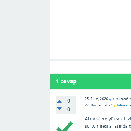
1
cevap
25, Ekim, 2020
birol
tarafı
♦
0
27, Haziran, 2024
Admin
ta
♦
0
Atmosfere yüksek hızl
sürtünmesi sırasında 