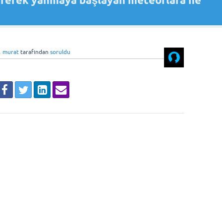
irerek yanmaya başlayan meteorlara ne
murat
tarafından
soruldu
♦