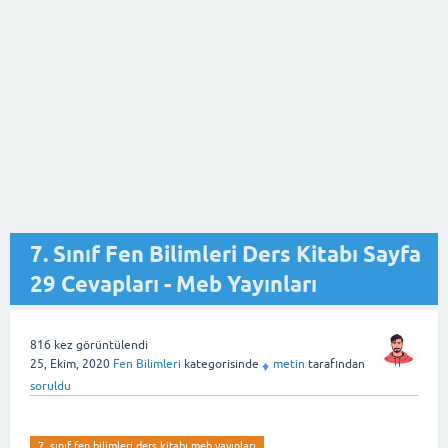
7. Sınıf Fen Bilimleri Ders Kitabı Sayfa
29 Cevapları - Meb Yayınları
816
kez görüntülendi
25, Ekim, 2020
Fen Bilimleri
kategorisinde
metin
tarafından
♦
soruldu
7. sınıf fen bilimleri ders kitabı meb yayınları