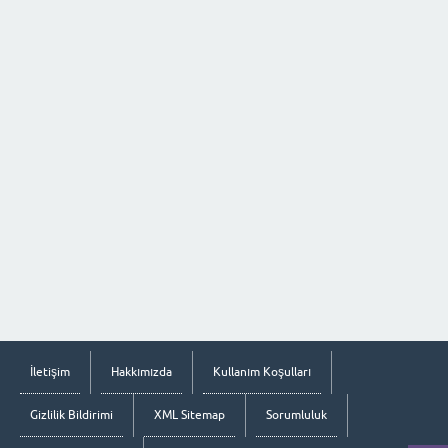
İletişim
Hakkımızda
Kullanım Koşulları
Gizlilik Bildirimi
XML Sitemap
Sorumluluk