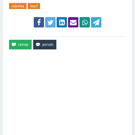
coğrafya
keşif