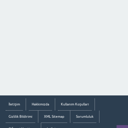
İletişim
Hakkımızda
Kullanım Koşulları
Gizlilik Bildirimi
XML Sitemap
Sorumluluk