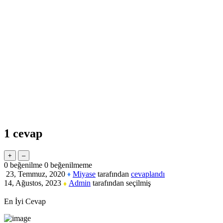
1
cevap
0
beğenilme
0
beğenilmeme
23, Temmuz, 2020
Miyase
tarafından
cevaplandı
♦
14, Ağustos, 2023
Admin
tarafından
seçilmiş
♦
En İyi Cevap