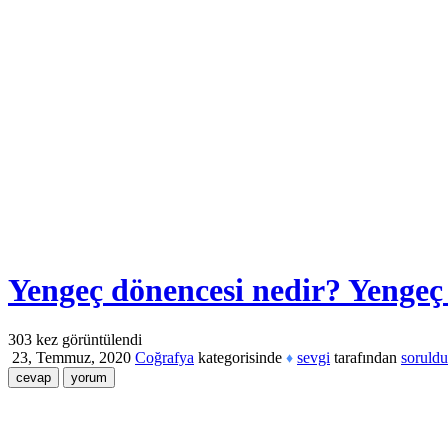
Yengeç dönencesi nedir? Yengeç
303
kez görüntülendi
23, Temmuz, 2020
Coğrafya
kategorisinde
sevgi
tarafından
soruldu
♦