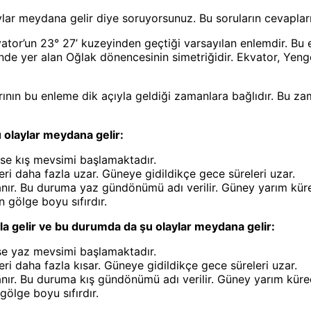
lar meydana gelir diye soruyorsunuz. Bu soruların cevapl
or’un 23° 27’ kuzeyinden geçtiği varsayılan enlemdir. Bu e
nde yer alan Oğlak dönencesinin simetriğidir. Ekvator, Yen
ın bu enleme dik açıyla geldiği zamanlara bağlıdır. Bu zaman
 olaylar meydana gelir:
se kış mevsimi başlamaktadır.
i daha fazla uzar. Güneye gidildikçe gece süreleri uzar.
ır. Bu duruma yaz gündönümü adı verilir. Güney yarım küre
n gölge boyu sıfırdır.
yla gelir ve bu durumda da şu olaylar meydana gelir:
se yaz mevsimi başlamaktadır.
 daha fazla kısar. Güneye gidildikçe gece süreleri uzar.
ır. Bu duruma kış gündönümü adı verilir. Güney yarım küred
gölge boyu sıfırdır.