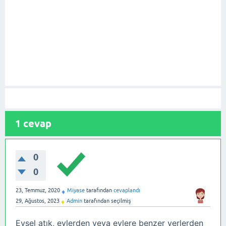
1
cevap
0
0
23, Temmuz, 2020
Miyase
tarafından
cevaplandı
♦
29, Ağustos, 2023
Admin
tarafından
seçilmiş
♦
Evsel atık, evlerden veya evlere benzer yerlerden