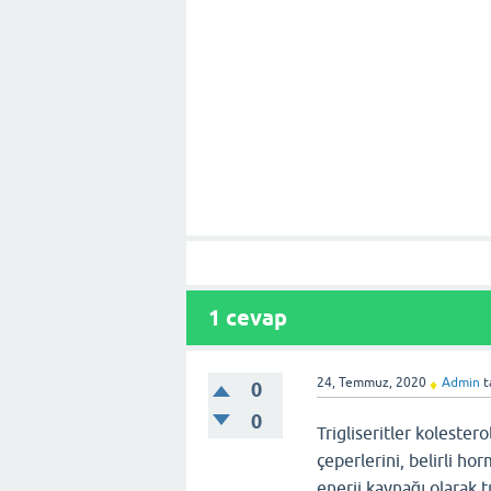
1
cevap
24, Temmuz, 2020
Admin
t
♦
0
0
Trigliseritler kolester
çeperlerini, belirli ho
enerji kaynağı olarak tr