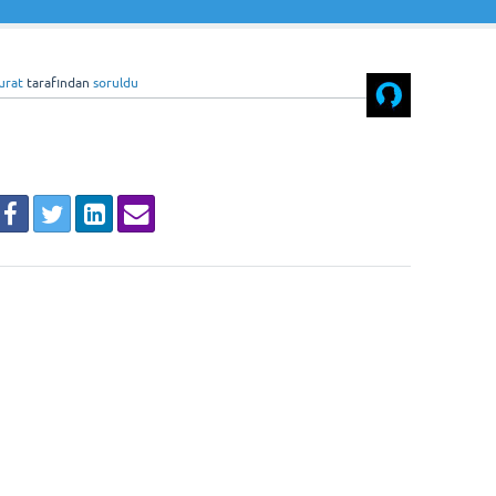
urat
tarafından
soruldu