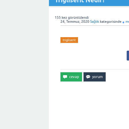
Trigliserit Nedir?
155
kez görüntülendi
24, Temmuz, 2020
Sağlık
kategorisinde
m
♦
trigliserit