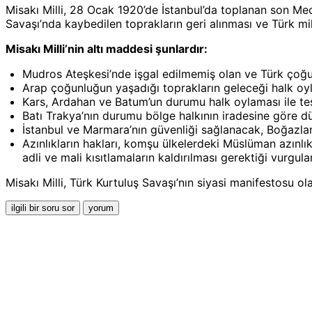
Misakı Milli, 28 Ocak 1920’de İstanbul’da toplanan son Mecl
Savaşı’nda kaybedilen toprakların geri alınması ve Türk mill
Misakı Milli’nin altı maddesi şunlardır:
Mudros Ateşkesi’nde işgal edilmemiş olan ve Türk çoğun
Arap çoğunluğun yaşadığı toprakların geleceği halk oyla
Kars, Ardahan ve Batum’un durumu halk oylaması ile tesp
Batı Trakya’nın durumu bölge halkının iradesine göre d
İstanbul ve Marmara’nın güvenliği sağlanacak, Boğazlar’ın
Azınlıkların hakları, komşu ülkelerdeki Müslüman azınlık
adli ve mali kısıtlamaların kaldırılması gerektiği vurgula
Misakı Milli, Türk Kurtuluş Savaşı’nın siyasi manifestosu o