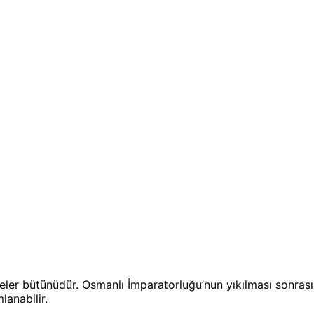
si ilkeler bütünüdür. Osmanlı İmparatorluğu’nun yıkılması son
anabilir.