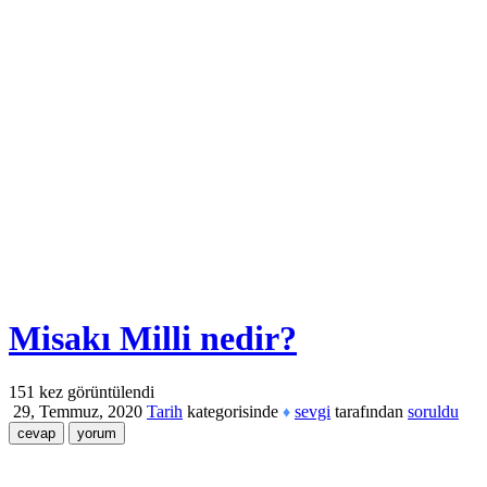
Misakı Milli nedir?
151
kez görüntülendi
29, Temmuz, 2020
Tarih
kategorisinde
sevgi
tarafından
soruldu
♦