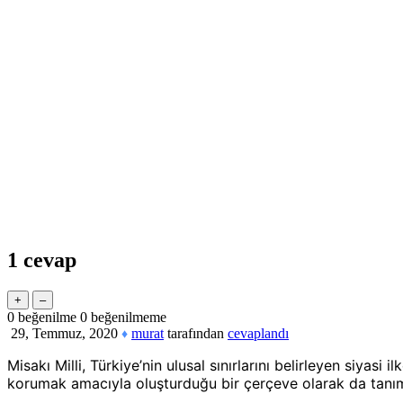
1
cevap
0
beğenilme
0
beğenilmeme
29, Temmuz, 2020
murat
tarafından
cevaplandı
♦
Misakı Milli, Türkiye’nin ulusal sınırlarını belirleyen siya
korumak amacıyla oluşturduğu bir çerçeve olarak da tanıml