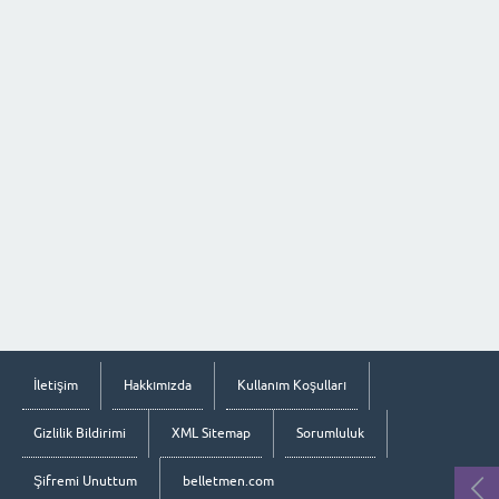
İletişim
Hakkımızda
Kullanım Koşulları
Gizlilik Bildirimi
XML Sitemap
Sorumluluk
Şifremi Unuttum
belletmen.com