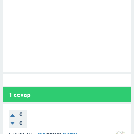
1
cevap
0
0
6, Ağustos, 2020
adem
tarafından
cevaplandı