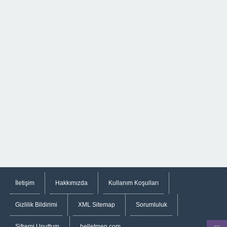
İletişim
Hakkımızda
Kullanım Koşulları
Gizlilik Bildirimi
XML Sitemap
Sorumluluk
Şifremi Unuttum
belletmen.com