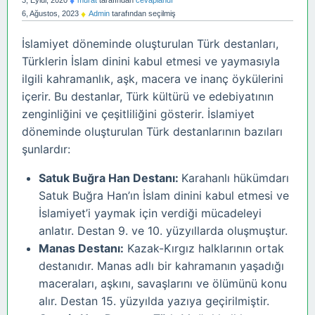
♦
3, Eylül, 2020
murat
tarafından
cevaplandı
♦
6, Ağustos, 2023
Admin
tarafından
seçilmiş
İslamiyet döneminde oluşturulan Türk destanları,
Türklerin İslam dinini kabul etmesi ve yaymasıyla
ilgili kahramanlık, aşk, macera ve inanç öykülerini
içerir. Bu destanlar, Türk kültürü ve edebiyatının
zenginliğini ve çeşitliliğini gösterir. İslamiyet
döneminde oluşturulan Türk destanlarının bazıları
şunlardır:
Satuk Buğra Han Destanı:
Karahanlı hükümdarı
Satuk Buğra Han’ın İslam dinini kabul etmesi ve
İslamiyet’i yaymak için verdiği mücadeleyi
anlatır. Destan 9. ve 10. yüzyıllarda oluşmuştur.
Manas Destanı:
Kazak-Kırgız halklarının ortak
destanıdır. Manas adlı bir kahramanın yaşadığı
maceraları, aşkını, savaşlarını ve ölümünü konu
alır. Destan 15. yüzyılda yazıya geçirilmiştir.