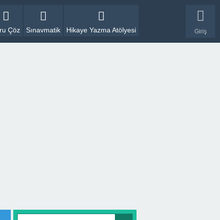
ru Çöz
Sınavmatik
Hikaye Yazma Atölyesi
Giriş