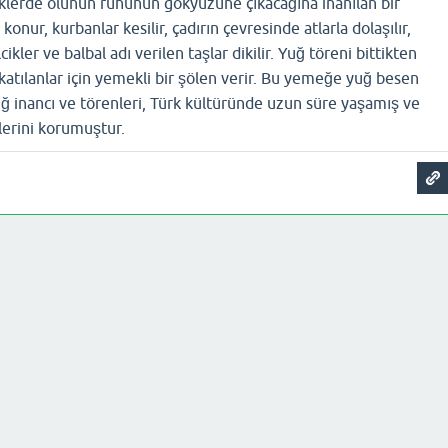
rklerde ölünün ruhunun gökyüzüne çıkacağına inanılan bir
a konur, kurbanlar kesilir, çadırın çevresinde atlarla dolaşılır,
kler ve balbal adı verilen taşlar dikilir. Yuğ töreni bittikten
 katılanlar için yemekli bir şölen verir. Bu yemeğe yuğ besen
uğ inancı ve törenleri, Türk kültüründe uzun süre yaşamış ve
erini korumuştur.