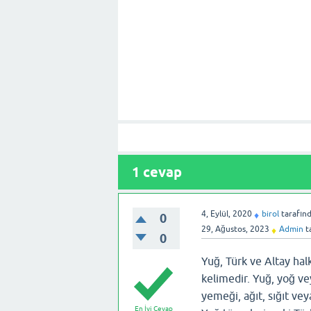
1
cevap
4, Eylül, 2020
birol
tarafın
♦
0
29, Ağustos, 2023
Admin
t
♦
0
Yuğ, Türk ve Altay hal
kelimedir. Yuğ, yoğ ve
yemeği, ağıt, sığıt vey
En İyi Cevap