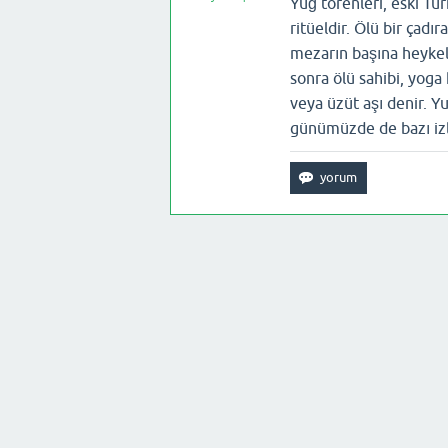
Yuğ törenleri, eski Tü
ritüeldir. Ölü bir çadır
mezarın başına heykelci
sonra ölü sahibi, yoga
veya üzüt aşı denir. Y
günümüzde de bazı izl