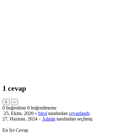
1
cevap
0
beğenilme
0
beğenilmeme
25, Ekim, 2020
birol
tarafından
cevaplandı
♦
27, Haziran, 2024
Admin
tarafından
seçilmiş
♦
En İyi Cevap