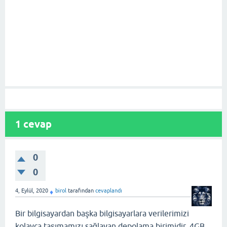
1
cevap
0
0
4, Eylül, 2020
birol
tarafından
cevaplandı
♦
Bir bilgisayardan başka bilgisayarlara verilerimizi
kolayca taşımamızı sağlayan depolama birimidir. 4GB,