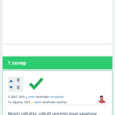
1
cevap
0
0
5, Eylül, 2020
metin
tarafından
cevaplandı
♦
15, Ağustos, 2023
Admin
tarafından
seçilmiş
♦
Beşeri coğrafya, coğrafi çevrenin insan yaşamına