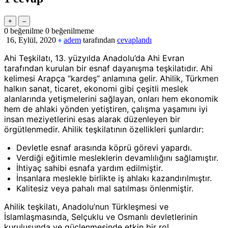
0
beğenilme
0
beğenilmeme
16, Eylül, 2020
adem
tarafından
cevaplandı
♦
Ahi Teşkilatı, 13. yüzyılda Anadolu’da Ahi Evran
tarafından kurulan bir esnaf dayanışma teşkilatıdır. Ahi
kelimesi Arapça “kardeş” anlamına gelir. Ahilik, Türkmen
halkın sanat, ticaret, ekonomi gibi çeşitli meslek
alanlarında yetişmelerini sağlayan, onları hem ekonomik
hem de ahlaki yönden yetiştiren, çalışma yaşamını iyi
insan meziyetlerini esas alarak düzenleyen bir
örgütlenmedir. Ahilik teşkilatının özellikleri şunlardır:
Devletle esnaf arasında köprü görevi yapardı.
Verdiği eğitimle mesleklerin devamlılığını sağlamıştır.
İhtiyaç sahibi esnafa yardım edilmiştir.
İnsanlara meslekle birlikte iş ahlakı kazandırılmıştır.
Kalitesiz veya pahalı mal satılması önlenmiştir.
Ahilik teşkilatı, Anadolu’nun Türkleşmesi ve
İslamlaşmasında, Selçuklu ve Osmanlı devletlerinin
kuruluşunda ve güçlenmesinde etkin bir rol