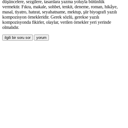
düşüncelere, sezgilere, tasarılara yazma yo­luyla bütünlük
vermektir. Fıkra, makale, sohbet, tenkit, deneme, roman, hikâye,
masal, tiyatro, hatı­rat, seyahatname, mektup, şiir biyografi yazılı
kompozisyon örnekleridir. Gerek sözlü, gerekse yazılı
kompozisyonda fikirler, olaylar, verilen örnekler yeri yerinde
olmalıdır.