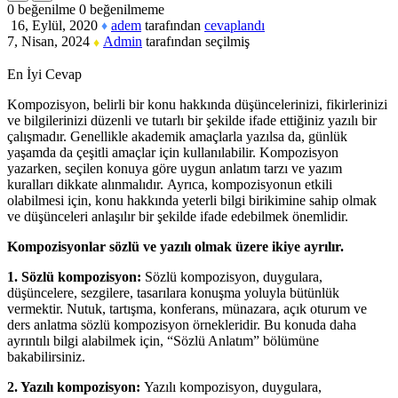
0
beğenilme
0
beğenilmeme
16, Eylül, 2020
adem
tarafından
cevaplandı
♦
7, Nisan, 2024
Admin
tarafından
seçilmiş
♦
En İyi Cevap
Kompozisyon, belirli bir konu hakkında düşüncelerinizi, fikirlerinizi
ve bilgilerinizi düzenli ve tutarlı bir şekilde ifade ettiğiniz yazılı bir
çalışmadır. Genellikle akademik amaçlarla yazılsa da, günlük
yaşamda da çeşitli amaçlar için kullanılabilir. Kompozisyon
yazarken, seçilen konuya göre uygun anlatım tarzı ve yazım
kuralları dikkate alınmalıdır. Ayrıca, kompozisyonun etkili
olabilmesi için, konu hakkında yeterli bilgi birikimine sahip olmak
ve düşünceleri anlaşılır bir şekilde ifade edebilmek önemlidir.
Kompozisyon
lar sözlü ve yazılı olmak üzere ikiye ayrılır.
1. Sözlü kompozisyon:
Sözlü kompozisyon, duygulara,
düşüncelere, sezgilere, tasarılara konuşma yoluyla bütünlük
vermektir. Nutuk, tartışma, konferans, münazara, açık oturum ve
ders anlatma sözlü kompozisyon örnekleridir. Bu konuda daha
ayrıntılı bilgi alabilmek için, “Sözlü Anlatım” bölümüne
bakabilirsiniz.
2. Yazılı kompozisyon:
Yazılı kompozisyon, duygulara,