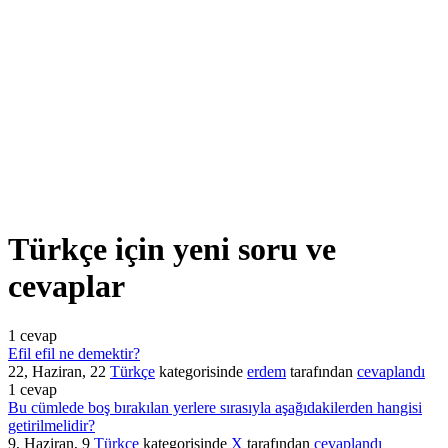
Türkçe için yeni soru ve
cevaplar
1
cevap
Efil efil ne demektir?
22, Haziran, 22
Türkçe
kategorisinde
erdem
tarafından
cevaplandı
1
cevap
Bu cümlede boş bırakılan yerlere sırasıyla aşağıdakilerden hangisi
getirilmelidir?
9, Haziran, 9
Türkçe
kategorisinde
X
tarafından
cevaplandı