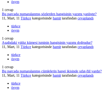
ösym
1
cevap
Bu parçada numaralanmış sözlerden hangisinin yazımı yanlıştır?
11, Mart, 11
Türkçe
kategorisinde
hamit
tarafından
cevaplandı
türkçe
ösym
1
cevap
Aşağıdaki yıldız kümesi isminin hangisinin yazımı doğrudur?
11, Mart, 11
Türkçe
kategorisinde
hamit
tarafından
cevaplandı
türkçe
ösym
1
cevap
Bu parçada numaralanmış cümlelerin hangi ikisinde sıfat-fiil vardır?
11, Mart, 11
Türkçe
kategorisinde
hamit
tarafından
cevaplandı
türkçe
ösym