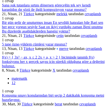
1
cevap
Sana ışık tutanlara sırtını dönersen göreceğin tek şey kendi
karanlığın dır sözü ile ilgili kompozisyon yazar mısınız​?
21, Nisan, 21
Türkçe
kategorisinde
melekk
tarafından
cevaplandı
1
cevap
Bir gün gelir de unuturmuş insan En sevdiği hatıraları bile Bari sen
her gece yorgun sesiyle Saat on ikiyi vurduğu zaman Beni unutma
Bu dizelerde aşağidakilerden hangisi yoktur?
21, Nisan, 21
Türkçe
kategorisinde
çetin
tarafından
cevaplandı
1
cevap
5 tane özne-yüklem cümlesi yazar mısınız?
13, Nisan, 13
Türkçe
kategorisinde
merve
tarafından
cevaplandı
♦
1
cevap
f(x) = { 3x² − ax, x ≤ 2 2x + a, x > 2 } biçiminde tanımlı f(x)
fonksiyonu her x gerçek sayısı için sürekli olduğuna göre a değerini
bulunuz.
8, Nisan, 8
Türkçe
kategorisinde
X
tarafından
cevaplandı
matematik
12
1
cevap
Konuşma sınavı konularından biri seçip 2 dakikalık konuşma metni
hazırlayınız.
30, Mart, 30
Türkçe
kategorisinde
berat
tarafından
cevaplandı