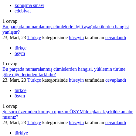
konuşma sınavı
edebi̇yat
1
cevap
Bu parçada numaralanmış cümlelerle ilgili aşağıdakilerden hangisi
yanlıştır?
23, Mart, 23
Türkçe
kategorisinde
hüseyin
tarafından
cevaplandı
türkçe
ösym
1
cevap
Bu parçada numaralanmış cümlelerden hangisi, yüklemin türüne
göre diğerlerinden farklıdır?
23, Mart, 23
Türkçe
kategorisinde
hüseyin
tarafından
cevaplandı
türkçe
ösym
1
cevap
Şu soru üzerinden konuyu upuzun ÖSYM'de çıkacak şekilde anlatır
mısınız?
23, Mart, 23
Türkçe
kategorisinde
hüseyin
tarafından
cevaplandı
türkiye