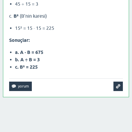
45 ÷ 15 = 3
c.
B²
(B'nin karesi)
15² = 15 · 15 = 225
Sonuçlar:
a. A · B = 675
b. A ÷ B = 3
c. B² = 225