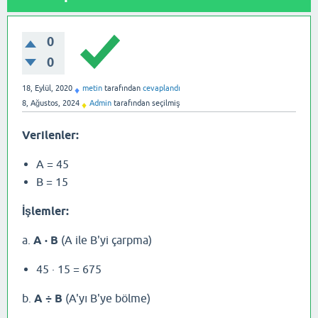
0
0
18, Eylül, 2020
metin
tarafından
cevaplandı
♦
8, Ağustos, 2024
Admin
tarafından
seçilmiş
♦
Verilenler:
A = 45
B = 15
İşlemler:
a.
A · B
(A ile B'yi çarpma)
45 · 15 = 675
b.
A ÷ B
(A'yı B'ye bölme)