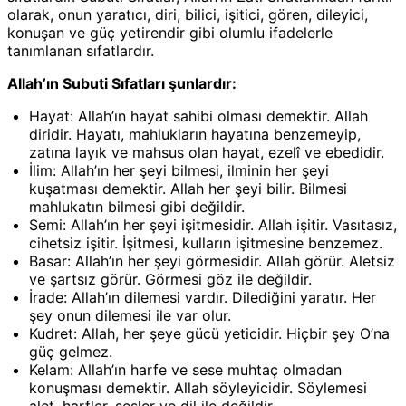
olarak, onun yaratıcı, diri, bilici, işitici, gören, dileyici,
konuşan ve güç yetirendir gibi olumlu ifadelerle
tanımlanan sıfatlardır.
Allah’ın Subuti Sıfatları şunlardır:
Hayat: Allah’ın hayat sahibi olması demektir. Allah
diridir. Hayatı, mahlukların hayatına benzemeyip,
zatına layık ve mahsus olan hayat, ezelî ve ebedidir.
İlim: Allah’ın her şeyi bilmesi, ilminin her şeyi
kuşatması demektir. Allah her şeyi bilir. Bilmesi
mahlukatın bilmesi gibi değildir.
Semi: Allah’ın her şeyi işitmesidir. Allah işitir. Vasıtasız,
cihetsiz işitir. İşitmesi, kulların işitmesine benzemez.
Basar: Allah’ın her şeyi görmesidir. Allah görür. Aletsiz
ve şartsız görür. Görmesi göz ile değildir.
İrade: Allah’ın dilemesi vardır. Dilediğini yaratır. Her
şey onun dilemesi ile var olur.
Kudret: Allah, her şeye gücü yeticidir. Hiçbir şey O’na
güç gelmez.
Kelam: Allah’ın harfe ve sese muhtaç olmadan
konuşması demektir. Allah söyleyicidir. Söylemesi
alet, harfler, sesler ve dil ile değildir.