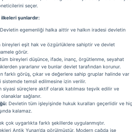
öneticilerini seçer.
lkeleri şunlardır:
Devletin egemenliği halka aittir ve halkın iradesi devletin
 bireyleri eşit hak ve özgürlüklere sahiptir ve devlet
uamele görür.
tüm bireyleri düşünce, ifade, inanç, örgütlenme, seyahat
klerden yararlanır ve bunlar devlet tarafından korunur.
n farklı görüş, çıkar ve değerlere sahip gruplar halinde var
 sistemde temsil edilmesine izin verilir.
n siyasi süreçlere aktif olarak katılması teşvik edilir ve
 olanaklar sağlanır.
ğü:
Devletin tüm işleyişinde hukuk kuralları geçerlidir ve hi
şında kalamaz.
k çok uygarlıkta farklı şekillerde uygulanmıştır.
ekleri Antik Yunan’da görülmüştür. Modern çağda ise