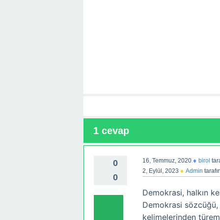
1
cevap
♦
16, Temmuz, 2020
birol
tar
0
♦
2, Eylül, 2023
Admin
tarafı
0
Demokrasi, halkın ken
Demokrasi sözcüğü, 
kelimelerinden türem