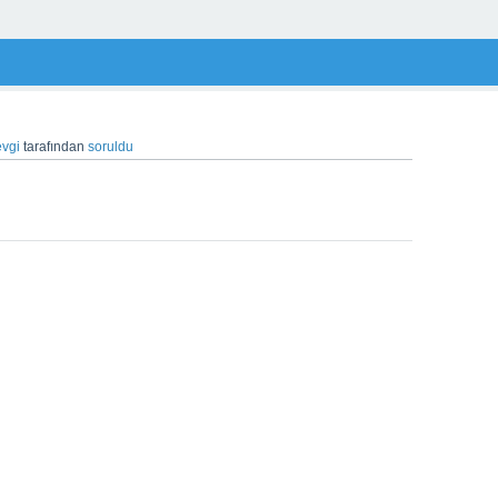
evgi
tarafından
soruldu