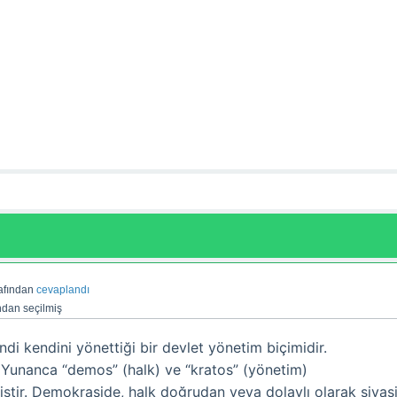
afından
cevaplandı
ndan
seçilmiş
di kendini yönettiği bir devlet yönetim biçimidir.
Yunanca “demos” (halk) ve “kratos” (yönetim)
iştir. Demokraside, halk doğrudan veya dolaylı olarak siyas