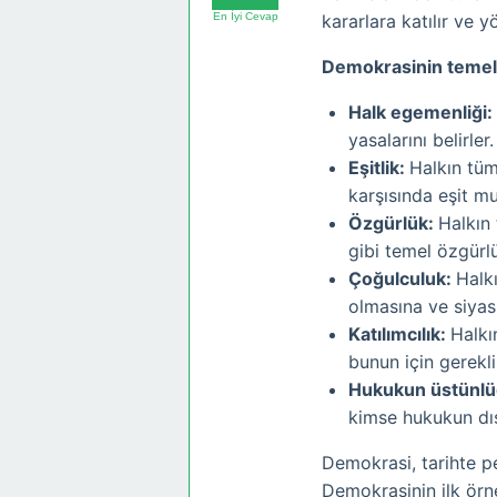
En İyi Cevap
kararlara katılır ve y
Demokrasinin temel i
Halk egemenliği:
yasalarını belirler.
Eşitlik:
Halkın tüm
karşısında eşit m
Özgürlük:
Halkın 
gibi temel özgürlü
Çoğulculuk:
Halkı
olmasına ve siyasi
Katılımcılık:
Halkı
bunun için gerekli
Hukukun üstünlü
kimse hukukun dı
Demokrasi, tarihte pe
Demokrasinin ilk örn