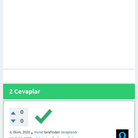
2
Cevaplar
0
0
4, Ekim, 2020
murat
tarafından
cevaplandı
♦