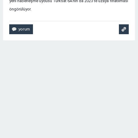
yerli haberleşme uydusu Türksat 6A’nın da 2023’te uzaya fırlatılması
öngörülüyor.