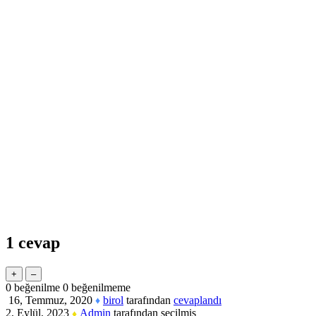
1
cevap
0
beğenilme
0
beğenilmeme
16, Temmuz, 2020
birol
tarafından
cevaplandı
♦
2, Eylül, 2023
Admin
tarafından
seçilmiş
♦