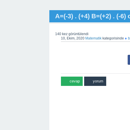
A=(-3) . (+4) B=(+2) . (-6
140
kez görüntülendi
♦
10, Ekim, 2020
Matematik
kategorisinde
b