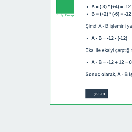
A = (-3) * (+4) = -12
B = (+2) * (-6) = -12
En İyi Cevap
Şimdi A - B işlemini y
A - B = -12 - (-12)
Eksi ile eksiyi çarptığı
A - B = -12 + 12 = 0
Sonuç olarak, A - B i