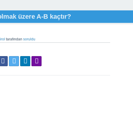
) olmak üzere A-B kaçtır?
irol
tarafından
soruldu