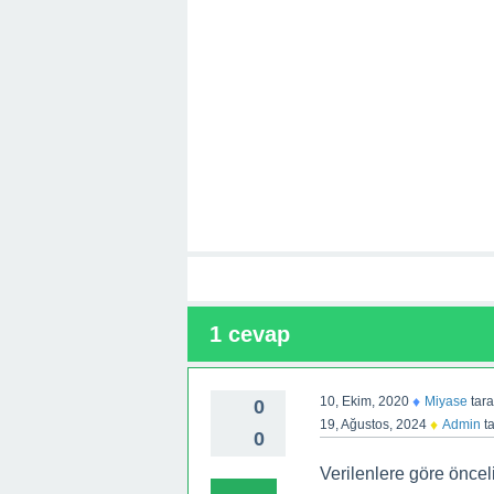
1
cevap
♦
10, Ekim, 2020
Miyase
tar
0
♦
19, Ağustos, 2024
Admin
ta
0
Verilenlere göre önceli