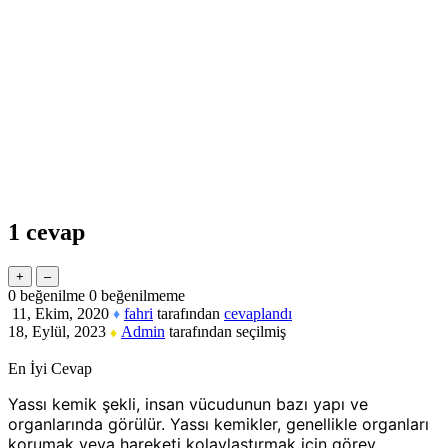
1
cevap
0
beğenilme
0
beğenilmeme
11, Ekim, 2020
fahri
tarafından
cevaplandı
♦
18, Eylül, 2023
Admin
tarafından
seçilmiş
♦
En İyi Cevap
Yassı kemik şekli, insan vücudunun bazı yapı ve
organlarında görülür. Yassı kemikler, genellikle organları
korumak veya hareketi kolaylaştırmak için görev