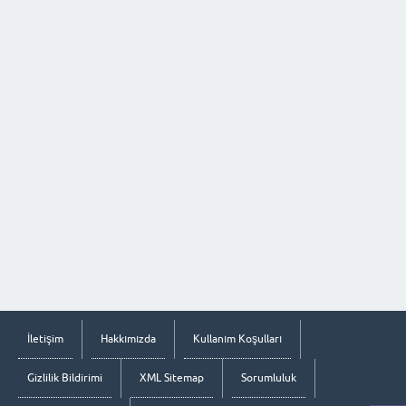
İletişim
Hakkımızda
Kullanım Koşulları
Gizlilik Bildirimi
XML Sitemap
Sorumluluk