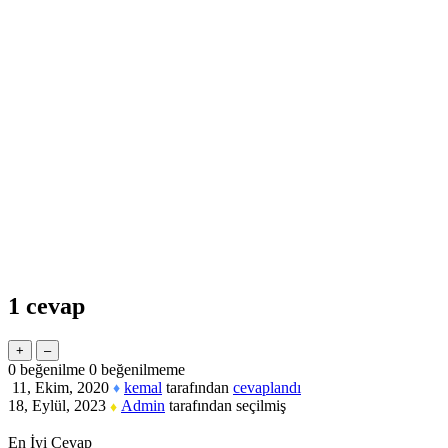
1
cevap
0
beğenilme
0
beğenilmeme
11, Ekim, 2020
kemal
tarafından
cevaplandı
♦
18, Eylül, 2023
Admin
tarafından
seçilmiş
♦
En İyi Cevap