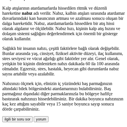
Kalp atışlarının atardamarlarda hissedilen ritmik ve düzenli
hareketine
nabız
adı verilir. Nabız, kalbin atışları sırasında atardamar
duvarlarındaki kan basıncının artması ve azalması sonucu oluşan bir
dalga hareketidir. Nabız, atardamarlarda hissedilen bir atış hissi
olarak algılanır ve ölçülebilir. Nabız hızı, kişinin kalp atış hızını ve
dolaşım sistemi sağlığını değerlendirmek için önemli bir gösterge
olarak kullanılır.
Sağlıklı bir insanın nabzı, çeşitli faktörlere bağlı olarak değişebilir.
Bunlar arasında yaş, cinsiyet, fiziksel aktivite düzeyi, ilaç kullanımı,
stres seviyesi ve vücut ağırlığı gibi faktörler yer alır. Genel olarak,
yetişkin bir kişinin dinlenirken nabzı dakikada 60 ila 100 arasında
olmalıdır. Egzersiz, stres, hastalık, heyecan gibi durumlarda nabız
sayısı artabilir veya azalabilir.
Nabzınızı ölçmek için, elinizin iç yüzündeki baş parmağınızın
altındaki bilek bölgesindeki atardamarınızı bulabilirsiniz. Baş
parmağınız dışındaki diğer parmaklarınızla bu bölgeye hafifçe
bastırarak nabzınızı hissedebilirsiniz. Bir dakika boyunca nabzınızın
kaç kez attığını sayabilir veya 15 saniye boyunca sayıp sonucu
dörde çarpabilirsiniz.