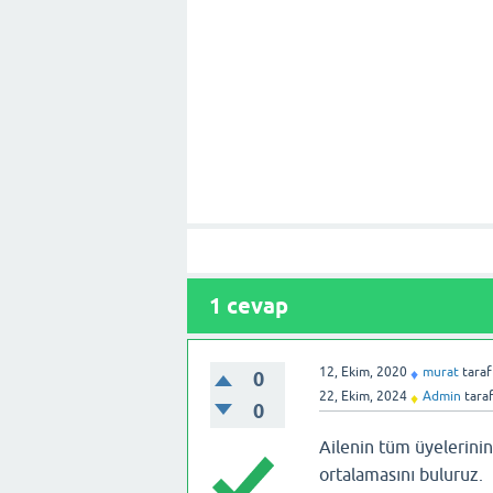
1
cevap
12, Ekim, 2020
murat
tara
♦
0
22, Ekim, 2024
Admin
tara
♦
0
Ailenin tüm üyelerinin 
ortalamasını buluruz.