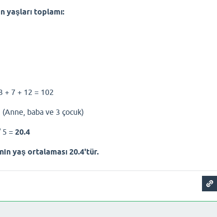
n yaşları toplamı:
3 + 7 + 12 = 102
 (Anne, baba ve 3 çocuk)
 5 =
20.4
nin yaş ortalaması 20.4'tür.