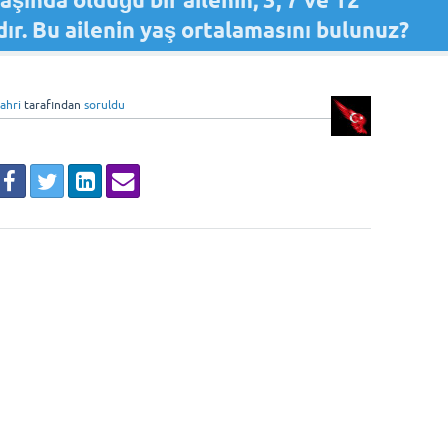
şında olduğu bir ailenin; 3, 7 ve 12
ır. Bu ailenin yaş ortalamasını bulunuz?
fahri
tarafından
soruldu