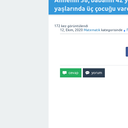
Annenin 38, babanın 42 ya
yaşlarında üç çocuğu vard
172
kez görüntülendi
12, Ekim, 2020
Matematik
kategorisinde
♦