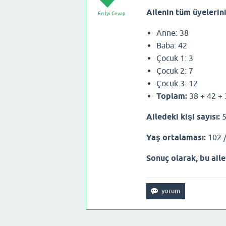
Ailenin tüm üyelerini
En İyi Cevap
Anne: 38
Baba: 42
Çocuk 1: 3
Çocuk 2: 7
Çocuk 3: 12
Toplam:
38 + 42 + 
Ailedeki kişi sayısı:
5
Yaş ortalaması:
102 /
Sonuç olarak, bu aile