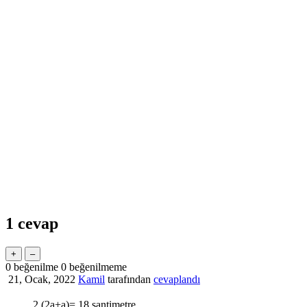
1
cevap
0
beğenilme
0
beğenilmeme
21, Ocak, 2022
Kamil
tarafından
cevaplandı
2.(2a+a)= 18 santimetre