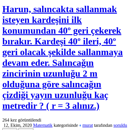
Harun, salıncakta sallanmak
isteyen kardeşini ilk
konumundan 40º geri çekerek
bırakır. Kardeşi 40º ileri, 40º
geri olacak şekilde sallanmaya
devam eder. Salıncağın
zincirinin uzunluğu 2 m
olduğuna göre salıncağın
çizdiği yayın uzunluğu kaç
metredir ? ( r = 3 alınız.)
264
kez görüntülendi
12, Ekim, 2020
Matematik
kategorisinde
murat
tarafından
soruldu
♦