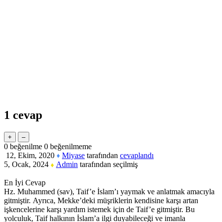
1
cevap
0
beğenilme
0
beğenilmeme
12, Ekim, 2020
Miyase
tarafından
cevaplandı
♦
5, Ocak, 2024
Admin
tarafından
seçilmiş
♦
En İyi Cevap
Hz. Muhammed (sav), Taif’e İslam’ı yaymak ve anlatmak amacıyla
gitmiştir. Ayrıca, Mekke’deki müşriklerin kendisine karşı artan
işkencelerine karşı yardım istemek için de Taif’e gitmiştir. Bu
yolculuk, Taif halkının İslam’a ilgi duyabileceği ve imanla