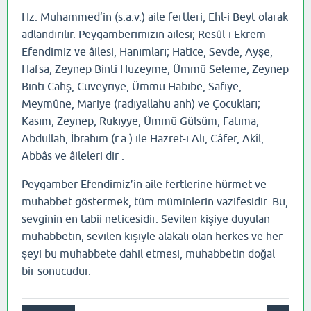
Hz. Muhammed’in (s.a.v.) aile fertleri, Ehl-i Beyt olarak
adlandırılır. Peygamberimizin ailesi; Resûl-i Ekrem
Efendimiz ve âilesi, Hanımları; Hatice, Sevde, Ayşe,
Hafsa, Zeynep Binti Huzeyme, Ümmü Seleme, Zeynep
Binti Cahş, Cüveyriye, Ümmü Habibe, Safiye,
Meymûne, Mariye (radıyallahu anh) ve Çocukları;
Kasım, Zeynep, Rukıyye, Ümmü Gülsüm, Fatıma,
Abdullah, İbrahim (r.a.) ile Hazret-i Ali, Câfer, Akîl,
Abbâs ve âileleri dir .
Peygamber Efendimiz’in aile fertlerine hürmet ve
muhabbet göstermek, tüm müminlerin vazifesidir. Bu,
sevginin en tabii neticesidir. Sevilen kişiye duyulan
muhabbetin, sevilen kişiyle alakalı olan herkes ve her
şeyi bu muhabbete dahil etmesi, muhabbetin doğal
bir sonucudur.