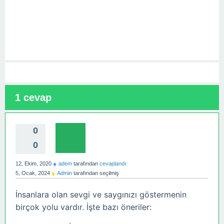
1
cevap
0
0
♦
12, Ekim, 2020
adem
tarafından
cevaplandı
♦
5, Ocak, 2024
Admin
tarafından
seçilmiş
İnsanlara olan sevgi ve saygınızı göstermenin
birçok yolu vardır. İşte bazı öneriler: