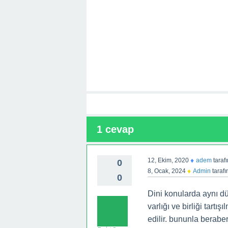
1
cevap
♦
12, Ekim, 2020
adem
taraf
0
♦
8, Ocak, 2024
Admin
taraf
0
Dini konularda aynı dü
varlığı ve birliği tartı
edilir. bununla beraber 