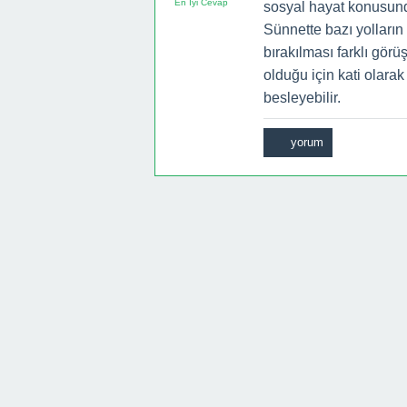
En İyi Cevap
sosyal hayat konusunda 
Sünnette bazı yolların 
bırakılması farklı gör
olduğu için kati olara
besleyebilir.