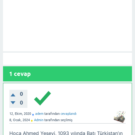
1
cevap
0
0
12, Ekim, 2020
adem
tarafından
cevaplandı
♦
8, Ocak, 2024
Admin
tarafından
seçilmiş
♦
Hoca Ahmed Yesevi, 1093 yılında Batı Türkistan’ın