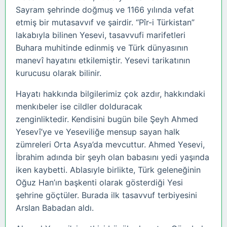
Sayram şehrinde doğmuş ve 1166 yılında vefat
etmiş bir mutasavvıf ve şairdir. “Pîr-i Türkistan”
lakabıyla bilinen Yesevi, tasavvufi marifetleri
Buhara muhitinde edinmiş ve Türk dünyasının
manevî hayatını etkilemiştir. Yesevi tarikatının
kurucusu olarak bilinir.
Hayatı hakkında bilgilerimiz çok azdır, hakkındaki
menkıbeler ise cildler dolduracak
zenginliktedir. Kendisini bugün bile Şeyh Ahmed
Yesevî’ye ve Yeseviliğe mensup sayan halk
zümreleri Orta Asya’da mevcuttur. Ahmed Yesevi,
İbrahim adında bir şeyh olan babasını yedi yaşında
iken kaybetti. Ablasıyle birlikte, Türk geleneğinin
Oğuz Han’ın başkenti olarak gösterdiği Yesi
şehrine göçtüler. Burada ilk tasavvuf terbiyesini
Arslan Babadan aldı.