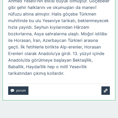
Ahmed Yesevi’nin etkisi büyük olmuştur. Göçebeler
gibi şehir halklarını ve okumuşları da manevî
nüfuzu altına almıştır. Halis göçebe Türkmen
muhitinde bu ulu Yeseviye tarikatı, beklenmeyecek
hızla yayıldı. Seyhun kıyılarından Hârzem
bozkırlarına, Asya sahralarına ulaştı. Moğol istilâsı
ile Horasan, İran, Azerbaycan Türkleri arasına
geçti. İlk fetihlerle birlikte Alp-erenler, Horasan
Erenleri olarak Anadolu’ya girdi. 13. yüzyıl içinde
Anadolu’da görülmeye başlayan Bektaşîlik,
Babaîlik, Haydarîlik hep o millî Yesevîlik
tarikatından çıkmış kollardır.