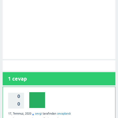
1
cevap
0
0
17, Temmuz, 2020
sevgi
tarafından
cevaplandı
♦