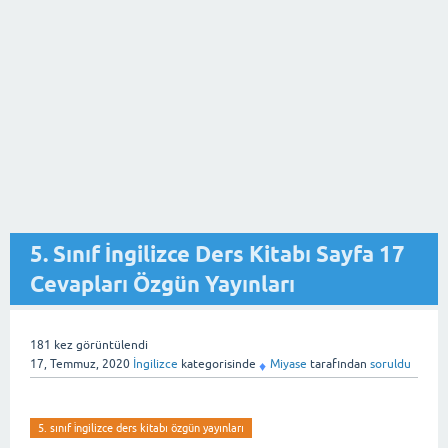
5. Sınıf İngilizce Ders Kitabı Sayfa 17
Cevapları Özgün Yayınları
181
kez görüntülendi
17, Temmuz, 2020
İngilizce
kategorisinde
Miyase
tarafından
soruldu
♦
5. sınıf i̇ngilizce ders kitabı özgün yayınları