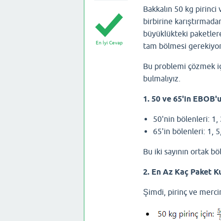
Bakkalın 50 kg pirinci
birbirine karıştırmad
büyüklükteki paketler
En İyi Cevap
tam bölmesi gerekiyor
Bu problemi çözmek iç
bulmalıyız.
1. 50 ve 65'in EBOB'
50'nin bölenleri: 1, 
65'in bölenleri: 1, 5
Bu iki sayının ortak bö
2. En Az Kaç Paket Ku
Şimdi, pirinç ve mercim