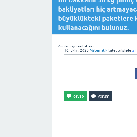
Bir bakkalın 50 kg pirinç
bakliyatları hiç artmayac
büyüklükteki paketlere ko
kullanacağını bulunuz.
266
kez görüntülendi
16, Ekim, 2020
Matematik
kategorisinde
♦