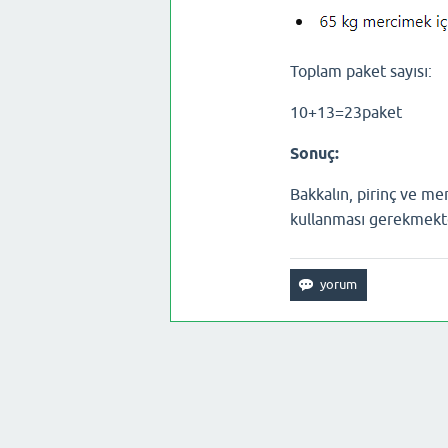
Toplam paket sayısı:
10
+
13
=
23
paket
Sonuç:
Bakkalın, pirinç ve m
kullanması gerekmekte