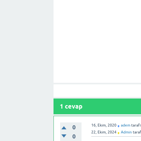
1
cevap
16, Ekim, 2020
adem
taraf
♦
0
22, Ekim, 2024
Admin
tara
♦
0