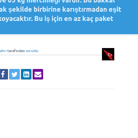
 ve 65 kg mercimeği vardır. Bu bakkal
ak şekilde birbirine karıştırmadan eşit
yacaktır. Bu iş için en az kaç paket
fahri
tarafından
soruldu