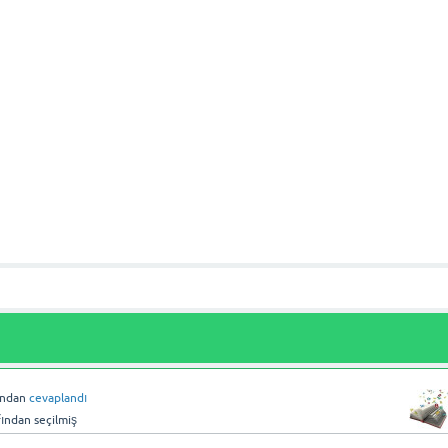
ından
cevaplandı
fından
seçilmiş