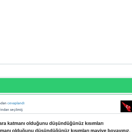
ndan
cevaplandı
fından
seçilmiş
kara katmanı olduğunu düşündüğünüz kısımları
tmanı olduğunu düşündüğünüz kısımları maviye boyayınız.