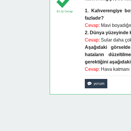
1. Kahverengiye boy
En İyi Cevap
fazladır?
Cevap
: Mavi boyadığı
2. Dünya yüzeyinde k
Cevap
: Sular daha çok
Aşağıdaki görselde 
hataların düzeltil
gerektiğini aşağıdaki 
Cevap
: Hava katmanı i