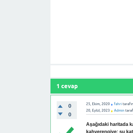
1
cevap
25, Ekim, 2020
fahri
tarafı
♦
0
20, Eylül, 2023
Admin
tara
♦
0
Aşağıdaki haritada 
kahverengiye; su ka