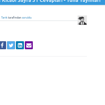
s Kitabı Sayfa 31 Cevapları - Tuna Yayınları
Tarık
tarafından
soruldu
♦