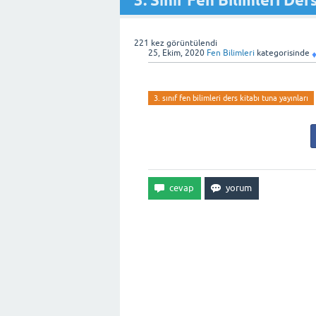
3. Sınıf Fen Bilimleri Der
221
kez görüntülendi
25, Ekim, 2020
Fen Bilimleri
kategorisinde
3. sınıf fen bilimleri ders kitabı tuna yayınları