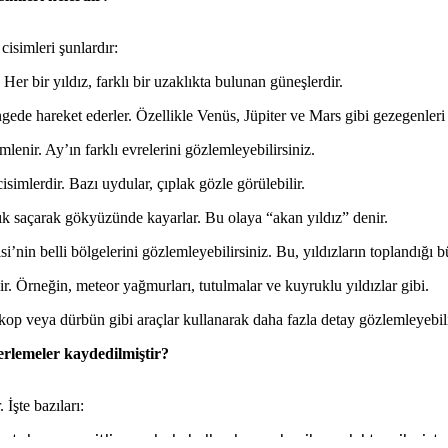
isimleri şunlardır:
Her bir yıldız, farklı bir uzaklıkta bulunan güneşlerdir.
rüngede hareket ederler. Özellikle Venüs, Jüpiter ve Mars gibi gezegenleri
enir. Ay’ın farklı evrelerini gözlemleyebilirsiniz.
imlerdir. Bazı uydular, çıplak gözle görülebilir.
ışık saçarak gökyüzünde kayarlar. Bu olaya “akan yıldız” denir.
nin belli bölgelerini gözlemleyebilirsiniz. Bu, yıldızların toplandığı b
ir. Örneğin, meteor yağmurları, tutulmalar ve kuyruklu yıldızlar gibi.
p veya dürbün gibi araçlar kullanarak daha fazla detay gözlemleyebili
lerlemeler kaydedilmiştir?
İşte bazıları:
tulan ve çeşitli amaçlarla kullanılan mekanik ve elektronik siste