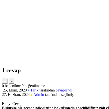
1
cevap
0
beğenilme
0
beğenilmeme
25, Ekim, 2020
Tarık
tarafından
cevaplandı
♦
27, Haziran, 2024
Admin
tarafından
seçilmiş
♦
En İyi Cevap
Bulutsuz bir gecede gökyüzüne baktığınızda görebildiğiniz gök ci