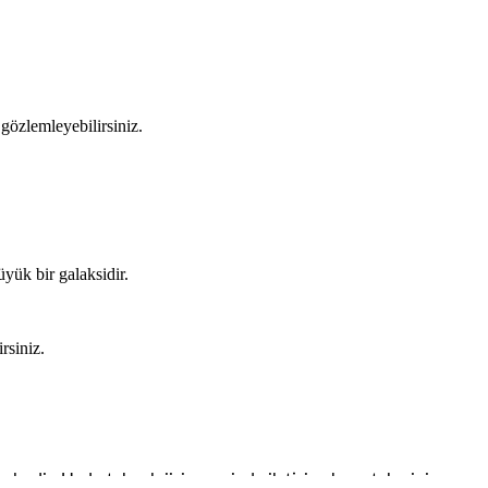
 gözlemleyebilirsiniz.
üyük bir galaksidir.
rsiniz.
mlerdir. Uydu teknolojisi sayesinde iletişim, hava tahmini,