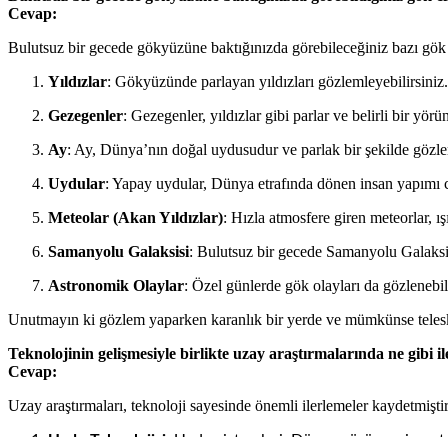
Cevap
:
Bulutsuz bir gecede gökyüzüne baktığınızda görebileceğiniz bazı gök c
Yıldızlar
: Gökyüzünde parlayan yıldızları gözlemleyebilirsiniz. 
Gezegenler
: Gezegenler, yıldızlar gibi parlar ve belirli bir yö
Ay
: Ay, Dünya’nın doğal uydusudur ve parlak bir şekilde gözleml
Uydular
: Yapay uydular, Dünya etrafında dönen insan yapımı cis
Meteolar (Akan Yıldızlar)
: Hızla atmosfere giren meteorlar, 
Samanyolu Galaksisi
: Bulutsuz bir gecede Samanyolu Galaksisi’
Astronomik Olaylar
: Özel günlerde gök olayları da gözlenebil
Unutmayın ki gözlem yaparken karanlık bir yerde ve mümkünse telesko
Teknolojinin gelişmesiyle birlikte uzay araştırmalarında ne gibi i
Cevap
:
Uzay araştırmaları, teknoloji sayesinde önemli ilerlemeler kaydetmiştir. 
Uydu Teknolojisi
: Uydu sistemleri, Dünya yörüngesine otur