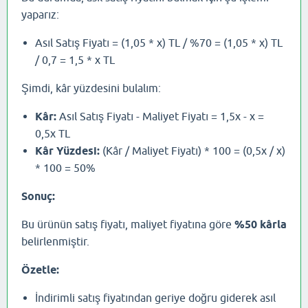
yaparız:
Asıl Satış Fiyatı = (1,05 * x) TL / %70 = (1,05 * x) TL
/ 0,7 = 1,5 * x TL
Şimdi, kâr yüzdesini bulalım:
Kâr:
Asıl Satış Fiyatı - Maliyet Fiyatı = 1,5x - x =
0,5x TL
Kâr Yüzdesi:
(Kâr / Maliyet Fiyatı) * 100 = (0,5x / x)
* 100 = 50%
Sonuç:
Bu ürünün satış fiyatı, maliyet fiyatına göre
%50 kârla
belirlenmiştir.
Özetle:
İndirimli satış fiyatından geriye doğru giderek asıl