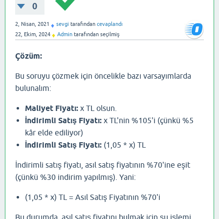
0
2, Nisan, 2021
sevgi
tarafından
cevaplandı
♦
22, Ekim, 2024
Admin
tarafından
seçilmiş
♦
Çözüm:
Bu soruyu çözmek için öncelikle bazı varsayımlarda
bulunalım:
Maliyet Fiyatı:
x TL olsun.
İndirimli Satış Fiyatı:
x TL'nin %105'i (çünkü %5
kâr elde ediliyor)
İndirimli Satış Fiyatı:
(1,05 * x) TL
İndirimli satış fiyatı, asıl satış fiyatının %70'ine eşit
(çünkü %30 indirim yapılmış). Yani:
(1,05 * x) TL = Asıl Satış Fiyatının %70'i
Bu durumda, asıl satış fiyatını bulmak için şu işlemi