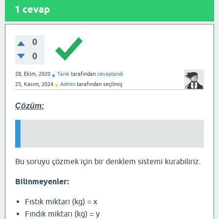
1
cevap
0
0
28, Ekim, 2020
Tarık
tarafından
cevaplandı
♦
25, Kasım, 2024
Admin
tarafından
seçilmiş
♦
Çözüm:
Bu soruyu çözmek için bir denklem sistemi kurabiliriz.
Bilinmeyenler:
Fıstık miktarı (kg) = x
Fındık miktarı (kg) = y