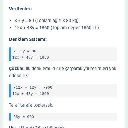
Verilenler:
x + y = 80 (Toplam ağırlık 80 kg)
12x + 48y = 1860 (Toplam değer 1860 TL)
Denklem Sistemi:
x + y = 80

Çözüm:
İlk denklemi -12 ile çarparak y'li terimleri yok
edebiliriz:
-12x - 12y = -960

Taraf tarafa toplarsak:
Her iki tarafı 36'ya bölersek: