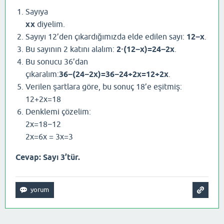
Sayıya
x
x
diyelim.
Sayıyı 12’den çıkardığımızda elde edilen sayı:
12
−
x
.
Bu sayının 2 katını alalım:
2
⋅
(
12
−
x
)
=
24
−
2
x
.
Bu sonucu 36’dan
çıkaralım:
36
−
(
24
−
2
x
)
=
36
−
24
+
2
x
=
12
+
2
x
.
Verilen şartlara göre, bu sonuç 18’e eşitmiş:
12
+
2
x
=
18
Denklemi çözelim:
2
x
=
18
−
12
2
x
=
6
x = 3
x
=
3
Cevap: Sayı 3’tür.