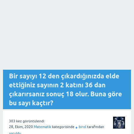
Bir sayıyı 12 den çıkardığınızda elde
ettiğiniz sayının 2 katını 36 dan
çıkarırsanız sonuç 18 olur. Buna göre
bu sayı kaçtır?
303
kez görüntülendi
28, Ekim, 2020
Matematik
kategorisinde
birol
tarafından
♦
soruldu