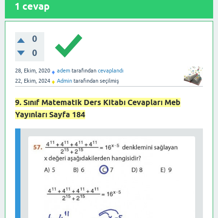
1
cevap
0
0
28, Ekim, 2020
adem
tarafından
cevaplandı
♦
22, Ekim, 2024
Admin
tarafından
seçilmiş
♦
9. Sınıf Matematik Ders Kitabı Cevapları Meb
Yayınları Sayfa 184