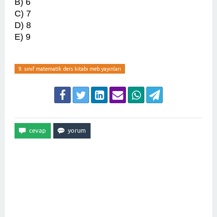
B) 6
C) 7
D) 8
E) 9
9. sınıf matematik ders kitabı meb yayınları