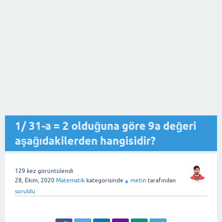
1/ 31-a = 2 olduğuna göre 9a değeri
aşağıdakilerden hangisidir?
129
kez görüntülendi
28, Ekim, 2020
Matematik
kategorisinde
metin
tarafından
♦
soruldu